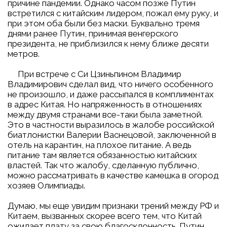
причине пандемии. Однако часом позже Путин
встретился с китайским лидером, пожал ему руку, и
при этом оба были без маски. Буквально тремя
днями ранее Путин, принимая венгерского
президента, не приблизился к нему ближе десяти
метров.
При встрече с Си Цзиньпином Владимир
Владимирович сделал вид, что ничего особенного
не произошло, и даже рассыпался в комплиментах
в адрес Китая. Но напряженность в отношениях
между двумя странами все-таки была заметной.
Это в частности выразилось в жалобе российской
биатлонистки Валерии Васнецовой, заключенной в
отель на карантин, на плохое питание. А ведь
питание там является обязанностью китайских
властей. Так что жалобу, сделанную публично,
можно рассматривать в качестве камешка в огород
хозяев Олимпиады.
Думаю, мы еще увидим признаки трений между РФ и
Китаем, вызванных скорее всего тем, что Китай
ожидает плату за свою благосклонность. Путин,