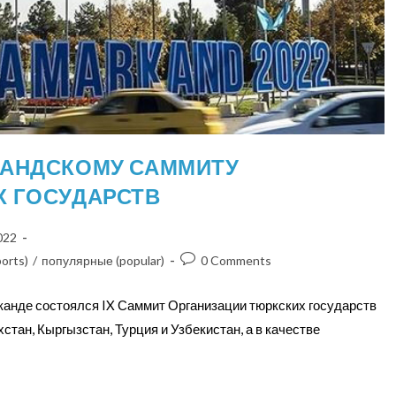
КАНДСКОМУ САММИТУ
Х ГОСУДАРСТВ
022
orts)
/
популярные (popular)
0 Comments
рканде состоялся IX Саммит Организации тюркских государств
хстан, Кыргызстан, Турция и Узбекистан, а в качестве