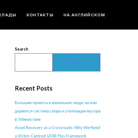
КЛАДЫ
КОНТАКТЫ
НА АНГЛИЙСКОМ
Search
SEARCH
Recent Posts
Большие проекты и маленькие люди: на ком
держится система сбора и утилизации мусора
в Узбекистане
Asset Recovery at a Crossroads: Why We Need
a Victim-Centred GFAR Plus Framework