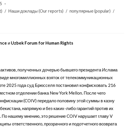
25
t)
/
Наши доклады (Our reports)
/
популярные (popular)
/
ence
и
Uzbek Forum for Human Rights
й активов, полученных дочерью бывшего президента Ислама
 виде многомиллионных взяток от телекоммуникационных
арте 2025 года суд Брюсселя постановил конфисковать 216
естном отделении банка New York Mellon. После чего
конфискации (COIV) передало половину этой суммы в казну
бекистана, напрямую и без каких-либо гарантий против их
. По нашему мнению, это решение COIV нарушает главу V
ципы ответственного, прозрачного и подотчетного возврата