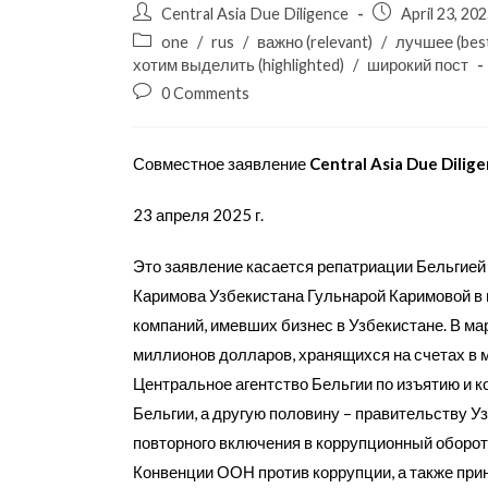
Central Asia Due Diligence
April 23, 20
one
/
rus
/
важно (relevant)
/
лучшее (bes
хотим выделить (highlighted)
/
широкий пост
0 Comments
Совместное заявление
Central
Asia
Due
Dilig
23 апреля 2025 г.
Это заявление касается репатриации Бельгие
Каримова Узбекистана Гульнарой Каримовой в
компаний, имевших бизнес в Узбекистане. В м
миллионов долларов, хранящихся на счетах в м
Центральное агентство Бельгии по изъятию и 
Бельгии, а другую половину – правительству Уз
повторного включения в коррупционный оборот
Конвенции ООН против коррупции, а также прин