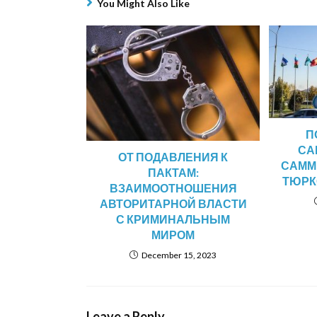
You Might Also Like
П
СА
ОТ ПОДАВЛЕНИЯ К
САММ
ПАКТАМ:
ТЮРК
ВЗАИМООТНОШЕНИЯ
АВТОРИТАРНОЙ ВЛАСТИ
С КРИМИНАЛЬНЫМ
МИРОМ
December 15, 2023
Leave a Reply