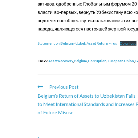
активов, одобренные Глобальным форумом 201
власти, во-первых, вернуть Узбекистану всю к
подотчетное обществу использование этих во
народа, являющегося настоящей жертвой госуд
Statement on Belgium-Uzbek Asset Return – rus
Download
TAGS:
Asset Recovery
,
Belgium
,
Corruption
,
European Union
,
G
Previous Post
Belgium’s Return of Assets to Uzbekistan Fails
to Meet International Standards and Increases 
of Future Misuse