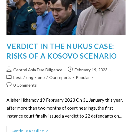
VERDICT IN THE NUKUS CASE:
RISKS OF A KOSOVO SCENARIO
Central Asia Due Diligence
February 19, 2023
best
/
eng
/
one
/
Our reports
/
Popular
0 Comments
Alisher Ilkhamov 19 February 2023 On 31 January this year,
after more than two months of court hearings, the first
instance court finally issued a verdict to 22 defendants on…
Continue Reading